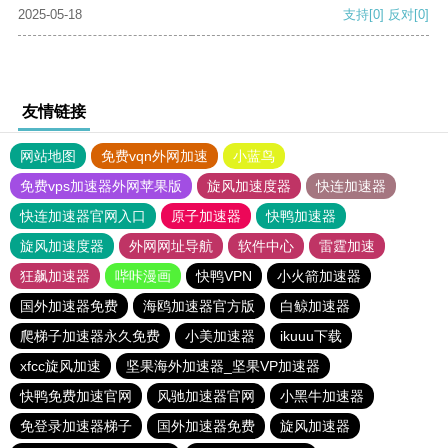
2025-05-18
支持
[0]
反对
[0]
友情链接
网站地图
免费vqn外网加速
小蓝鸟
免费vps加速器外网苹果版
旋风加速度器
快连加速器
快连加速器官网入口
原子加速器
快鸭加速器
旋风加速度器
外网网址导航
软件中心
雷霆加速
狂飙加速器
哔咔漫画
快鸭VPN
小火箭加速器
国外加速器免费
海鸥加速器官方版
白鲸加速器
爬梯子加速器永久免费
小美加速器
ikuuu下载
xfcc旋风加速
坚果海外加速器_坚果VP加速器
快鸭免费加速官网
风驰加速器官网
小黑牛加速器
免登录加速器梯子
国外加速器免费
旋风加速器