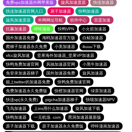
免费vps加速器外网苹果版
旋风加速度器
快连加速器
快连加速器官网入口
原子加速器
快鸭加速器
旋风加速度器
外网网址导航
软件中心
雷霆加速
狂飙加速器
哔咔漫画
快鸭VPN
小火箭加速器
国外加速器免费
海鸥加速器官方版
白鲸加速器
爬梯子加速器永久免费
小美加速器
ikuuu下载
xfcc旋风加速
坚果海外加速器_坚果VP加速器
快鸭免费加速官网
风驰加速器官网
小黑牛加速器
免登录加速器梯子
国外加速器免费
旋风加速器
能上twitter的加速器免费
快鸭免费加速官网
免费加速器永久免费版
快橙加速器官网
绿茶加速器
快连vp(永久免费)
pigcha加速器梯子
快喵加速器NPV
飞鸟加速器
上ins用什么加速器
旋风加速下载
快鸭加速器
一元机场. com
黑洞加速器最新版
原子加速器下载
原子加速器永久免费版
哔咔漫画加速器