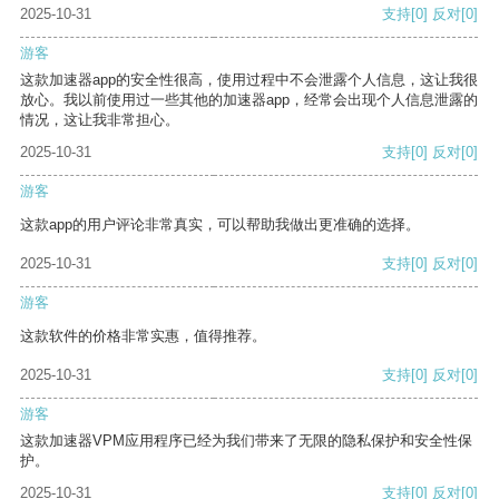
2025-10-31
支持
[0]
反对
[0]
游客
这款加速器app的安全性很高，使用过程中不会泄露个人信息，这让我很
放心。我以前使用过一些其他的加速器app，经常会出现个人信息泄露的
情况，这让我非常担心。
2025-10-31
支持
[0]
反对
[0]
游客
这款app的用户评论非常真实，可以帮助我做出更准确的选择。
2025-10-31
支持
[0]
反对
[0]
游客
这款软件的价格非常实惠，值得推荐。
2025-10-31
支持
[0]
反对
[0]
游客
这款加速器VPM应用程序已经为我们带来了无限的隐私保护和安全性保
护。
2025-10-31
支持
[0]
反对
[0]