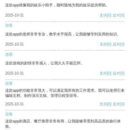
这款app就像我的娱乐小助手，随时随地为我的娱乐提供帮助。
2025-10-31
支持
[0]
反对
[0]
游客
这款app的老师非常专业，教学水平很高，让我能够学到实用的知识。
2025-10-31
支持
[0]
反对
[0]
游客
这款游戏的剧情非常感人，让我久久不能忘怀。
2025-10-31
支持
[0]
反对
[0]
游客
这款app的功能非常强大，可以满足我所有的工作需求。我可以使用它来
编辑文档、制作演示文稿、管理日程安排等。
2025-10-31
支持
[0]
反对
[0]
游客
这款app的酒店、餐厅推荐非常有用，让我能够享受到高品质的旅行体
验。