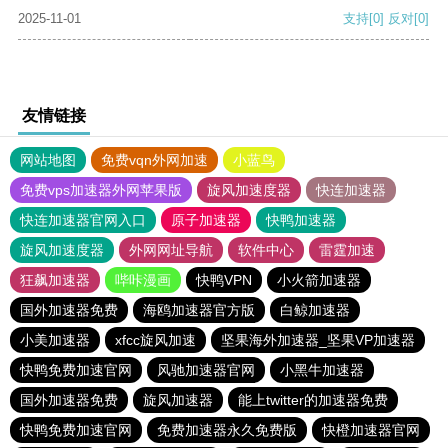
2025-11-01
支持
[0]
反对
[0]
友情链接
网站地图
免费vqn外网加速
小蓝鸟
免费vps加速器外网苹果版
旋风加速度器
快连加速器
快连加速器官网入口
原子加速器
快鸭加速器
旋风加速度器
外网网址导航
软件中心
雷霆加速
狂飙加速器
哔咔漫画
快鸭VPN
小火箭加速器
国外加速器免费
海鸥加速器官方版
白鲸加速器
小美加速器
xfcc旋风加速
坚果海外加速器_坚果VP加速器
快鸭免费加速官网
风驰加速器官网
小黑牛加速器
国外加速器免费
旋风加速器
能上twitter的加速器免费
快鸭免费加速官网
免费加速器永久免费版
快橙加速器官网