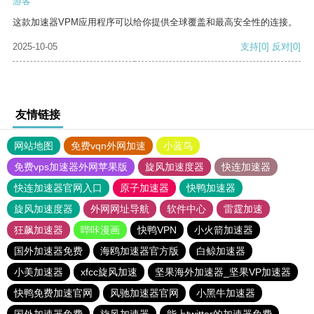
游客
这款加速器VPM应用程序可以给你提供全球覆盖和最高安全性的连接。
2025-10-05
支持
[0]
反对
[0]
友情链接
网站地图
免费vqn外网加速
小蓝鸟
免费vps加速器外网苹果版
旋风加速度器
快连加速器
快连加速器官网入口
原子加速器
快鸭加速器
旋风加速度器
外网网址导航
软件中心
雷霆加速
狂飙加速器
哔咔漫画
快鸭VPN
小火箭加速器
国外加速器免费
海鸥加速器官方版
白鲸加速器
小美加速器
xfcc旋风加速
坚果海外加速器_坚果VP加速器
快鸭免费加速官网
风驰加速器官网
小黑牛加速器