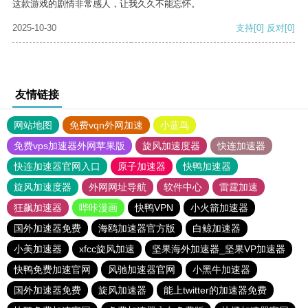
这款游戏的剧情非常感人，让我久久不能忘怀。
2025-10-30
支持
[0]
反对
[0]
友情链接
网站地图
免费vqn外网加速
小蓝鸟
免费vps加速器外网苹果版
旋风加速度器
快连加速器
快连加速器官网入口
原子加速器
快鸭加速器
旋风加速度器
外网网址导航
软件中心
雷霆加速
狂飙加速器
哔咔漫画
快鸭VPN
小火箭加速器
国外加速器免费
海鸥加速器官方版
白鲸加速器
小美加速器
xfcc旋风加速
坚果海外加速器_坚果VP加速器
快鸭免费加速官网
风驰加速器官网
小黑牛加速器
国外加速器免费
旋风加速器
能上twitter的加速器免费