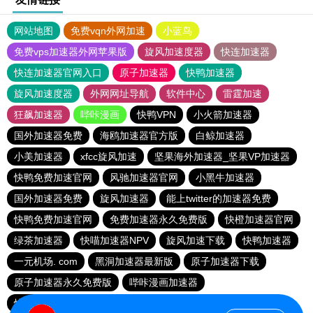
网站地图
免费vqn外网加速
小蓝鸟
免费vps加速器外网苹果版
旋风加速度器
快连加速器
快连加速器官网入口
原子加速器
快鸭加速器
旋风加速度器
外网网址导航
软件中心
雷霆加速
狂飙加速器
哔咔漫画
快鸭VPN
小火箭加速器
国外加速器免费
海鸥加速器官方版
白鲸加速器
小美加速器
xfcc旋风加速
坚果海外加速器_坚果VP加速器
快鸭免费加速官网
风驰加速器官网
小黑牛加速器
国外加速器免费
旋风加速器
能上twitter的加速器免费
快鸭免费加速官网
免费加速器永久免费版
快橙加速器官网
绿茶加速器
快喵加速器NPV
旋风加速下载
快鸭加速器
一元机场. com
黑洞加速器最新版
原子加速器下载
原子加速器永久免费版
哔咔漫画加速器
快连加速器官网入口